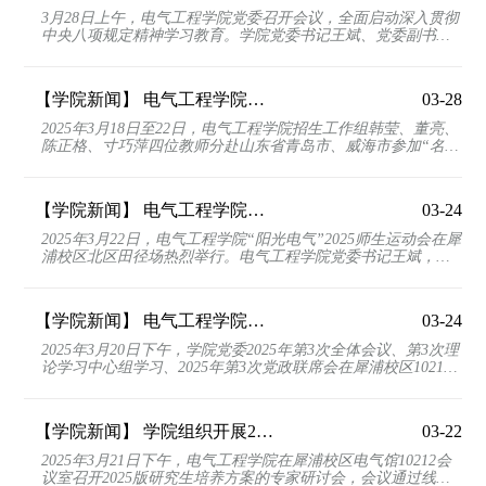
3月28日上午，电气工程学院党委召开会议，全面启动深入贯彻
中央八项规定精神学习教育。学院党委书记王斌、党委副书记
王轶、邢晓鹏、专职组织员牛敏、教职工党支部全体委...
【学院新闻】
电气工程学院赴山东开展招生咨询
03-28
2025年3月18日至22日，电气工程学院招生工作组韩莹、董亮、
陈正格、寸巧萍四位教师分赴山东省青岛市、威海市参加“名牌
高校入山东省优质高中”活动，先后走进7所重点中...
【学院新闻】
电气工程学院举办“阳光电气”2025师生运动会
03-24
2025年3月22日，电气工程学院“阳光电气”2025师生运动会在犀
浦校区北区田径场热烈举行。电气工程学院党委书记王斌，继
续教育学院院长、班导师陈民武，党委副书记兼副院...
【学院新闻】
电气工程学院召开2025年第3次党委全体会议和2025年第3次党政联席会议
03-24
2025年3月20日下午，学院党委2025年第3次全体会议、第3次理
论学习中心组学习、2025年第3次党政联席会在犀浦校区10212
会议室召开。党委会议由党委书记王斌主持。会议第一...
【学院新闻】
学院组织开展2025版研究生培养方案专家研讨会
03-22
2025年3月21日下午，电气工程学院在犀浦校区电气馆10212会
议室召开2025版研究生培养方案的专家研讨会，会议通过线上