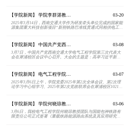
线下结合的方式举行。来自清华大学、西安交通大学、...
【学院新闻】
学院李群湛教授牵头研发的首条全线贯通式同相供电示范工程落地应用
03-20
2025年3月14日，西南交通大学作为研发牵头单位完成的国家能
源集团重大科技创新项目“新朔铁路巴准线贯通式同相供电工程
化技术研究与应用”顺利通过验收。该项目被列入国...
【学院新闻】
中国共产党西南交通大学电气工程学院第三次代表大会胜利召开
03-08
3月7日，中国共产党西南交通大学电气工程学院第三次代表大
会在犀浦校区会议中心召开。大会的主题是：高举习近平新时
代中国特色社会主义思想伟大旗帜，深入贯彻党的二十...
【学院新闻】
电气工程学院召开2025年第2次党委全体会议和2025年第2次党政联席会议
03-07
2025年3月6日上午，学院党委2025年第2次全体会议、第2次理
论学习中心组学习、2025年第2次党政联席会在犀浦校区10212
会议室召开。党委会议由党委书记王斌主持。会议第一...
【学院新闻】
学院何晓琼教授团队与国能包神铁路有限责任公司签署重大科技创新项目合同
03-06
3月6日，我校电气工程学院何晓琼教授团队与国能包神铁路有
限责任公司正式签署《重载铁路能源路由系统及其应用研究》
科技创新项目合同，合同金额达5799万元。该项目将聚...