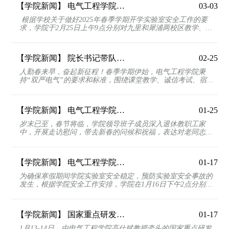
【学院新闻】
电气工程学院开展春季开学实验室安全检查工作
03-03
根据学校关于做好2025年春季学期开学实验室安全工作的要
求，学院于2月25日上午9点分别对九里和犀浦两校区教学、科
研实验室环境卫生、化学品、特种设备、气瓶、用水用电...
【学院新闻】
院长书记带队检查新学期教学情况
02-25
人勤春来早，奋起新征程！春季学期伊始，电气工程学院秉
持“双严电气”的要求和标准，围绕课堂教学、诚信考试、宿舍
安全等全方位开展一系列工作。新学期注入“新效率”...
【学院新闻】
电气工程学院领导班子成员探望慰问退休教职工
01-25
岁末已至，春节将临，学院领导班子成员深入退休教职工家
中，开展走访慰问，带去新春的问候和祝福，表达对老同志们
的惦记感恩和关心。马光同院长陪同四川省委组织部人才...
【学院新闻】
电气工程学院开展寒假前实验室安全检查
01-17
为确保寒假期间学院实验室安全稳定，预防实验室安全事故的
发生，根据学院安全工作安排，学院在1月16日下午2点分别对
九里和犀浦两校区学院所属的实验室进行了安全检查。...
【学院新闻】
国家重点研发计划项目“轨道交通‘网-源-储-车’协同供能技术”完成课题绩效评价
01-17
1月13-14日，由电气工程学院高仕斌教授牵头的国家重点研发