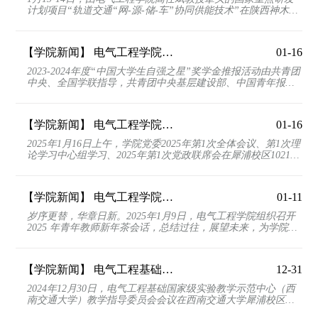
计划项目“轨道交通“网-源-储-车”协同供能技术”在陕西神木完
成课题绩效评价。该项目由西南交通大学主持，联...
【学院新闻】
电气工程学院师生团队首次荣获“中国大学生自强之星”科创团体！
01-16
2023-2024年度“中国大学生自强之星”奖学金推报活动由共青团
中央、全国学联指导，共青团中央基层建设部、中国青年报
社、新东方教育科技集团、中国青年创业就业基金会联...
【学院新闻】
电气工程学院召开2025年第1次党委全体会议和2025年第1次党政联席会议
01-16
2025年1月16日上午，学院党委2025年第1次全体会议、第1次理
论学习中心组学习、2025年第1次党政联席会在犀浦校区10212
会议室召开。党委会议由党委书记王斌主持。会议第一...
【学院新闻】
电气工程学院举行2025年青年教师新年茶话会
01-11
岁序更替，华章日新。2025年1月9日，电气工程学院组织召开
2025 年青年教师新年茶会话，总结过往，展望未来，为学院新
一年青年教师培育工作拉开序幕。院长马光同、党委书...
【学院新闻】
电气工程基础国家级实验教学示范中心（西南交通大学） 教学指导委员会会议顺利召开
12-31
2024年12月30日，电气工程基础国家级实验教学示范中心（西
南交通大学）教学指导委员会会议在西南交通大学犀浦校区电
气馆 10212 会议室举行，本次会议采取线上线下相结合...